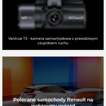
amera samochodowa z prawdziwym
Kamera samochodowa 
czujnikiem ruchu
Polecane samochody Renault na
wakacyjny wyjazd