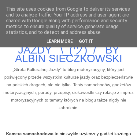
This site uses cookies from Google to deliver its services
and to analyze traffic. Your IP address and user-agent are
shared with Google along with performance and security
metrics to ensure quality of service, generate usage
BLOG MOTORYZACYJNY
statistics, and to detect and address abuse.
STREFA KULTURALNEJ
LEARN MORE
GOT IT
JAZDY ¯\_(ツ)_/¯ BY
ALBIN SIECZKOWSKI
„Strefa Kulturalnej Jazdy” to blog motoryzacyjny, który jest
poświęcony przede wszystkim kulturze jazdy oraz bezpieczeństwie
na polskich drogach, ale nie tylko. Testy samochodów, gadżetów
motoryzacyjnych, porady, przepisy, ciekawostki czy relacje z imprez
motoryzacyjnych to tematy których na blogu także nigdy nie
zabraknie.
Kamera samochodowa
to niezwykle użyteczny gadżet każdego