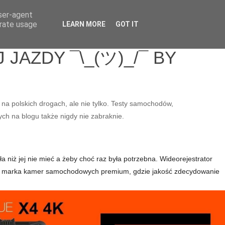
user-agent
erate usage
LEARN MORE
GOT IT
JAZDY ¯\_(ツ)_/¯ BY
 na polskich drogach, ale nie tylko. Testy samochodów,
ych na blogu także nigdy nie zabraknie.
a niż jej nie mieć a żeby choć raz była potrzebna. Wideorejestrator
e to marka kamer samochodowych premium, gdzie jakość zdecydowanie