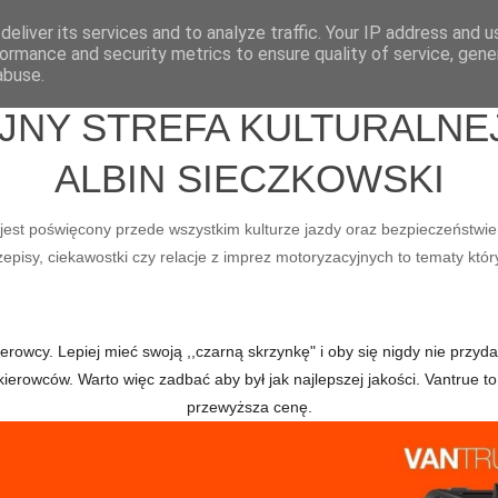
eliver its services and to analyze traffic. Your IP address and 
ormance and security metrics to ensure quality of service, gen
abuse.
Y STREFA KULTURALNEJ 
ALBIN SIECZKOWSKI
ry jest poświęcony przede wszystkim kulturze jazdy oraz bezpieczeństwie
pisy, ciekawostki czy relacje z imprez motoryzacyjnych to tematy któr
owcy. Lepiej mieć swoją ,,czarną skrzynkę" i oby się nigdy nie przydał
kierowców. Warto więc zadbać aby był jak najlepszej jakości. Vantru
przewyższa cenę.