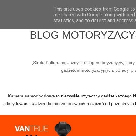
Home
Wlepy
Media
O mnie
Kontakt / Współpraca
This site uses cookies from Google to d
are shared with Google along with perf
statistics, and to detect and address 
BLOG MOTORYZACYJN
„Strefa Kulturalnej Jazdy” to blog motoryzacyjny, któ
gadżetów motoryzacyjnych, porady, prze
Kamera samochodowa
to niezwykle użyteczny gadżet każdego kier
zdecydowanie ułatwia dochodzenie swoich roszczeń od pozostałych 