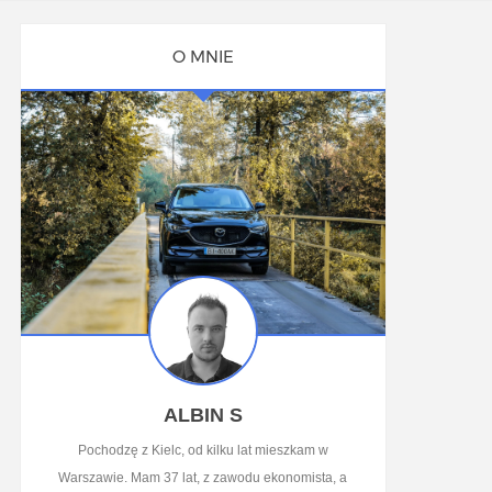
O MNIE
ALBIN S
Pochodzę z Kielc, od kilku lat mieszkam w
Warszawie. Mam 37 lat, z zawodu ekonomista, a