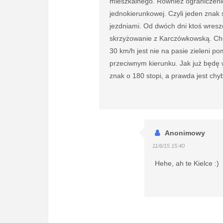
mieszkalnego. Również ograniczen
jednokierunkowej. Czyli jeden znak s
jezdniami. Od dwóch dni ktoś wreszc
skrzyżowanie z Karczówkowską. Chc
30 km/h jest nie na pasie zieleni po
przeciwnym kierunku. Jak już będę 
znak o 180 stopi, a prawda jest chy
Anonimowy
11/6/15 15:40
Hehe, ah te Kielce :)