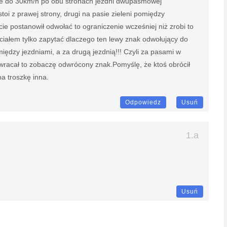
ie do 30km/h po obu stronach jezdni dwupasmowej
toi z prawej strony, drugi na pasie zieleni pomiędzy
ie postanowił odwołać to ograniczenie wcześniej niż zrobi to
iałem tylko zapytać dlaczego ten lewy znak odwołujący do
między jezdniami, a za drugą jezdnią!!! Czyli za pasami w
wracał to zobaczę odwrócony znak.Pomyślę, że ktoś obrócił
ba troszkę inna.
Odpowiedz
Usuń
Usuń