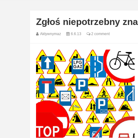
Zgłoś niepotrzebny zn
Aktywnymaz
6.6.13
2 comment