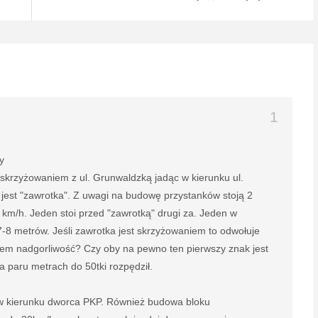
y
a skrzyżowaniem z ul. Grunwaldzką jadąc w kierunku ul.
jest "zawrotka". Z uwagi na budowę przystanków stoją 2
 km/h. Jeden stoi przed "zawrotką" drugi za. Jeden w
7-8 metrów. Jeśli zawrotka jest skrzyżowaniem to odwołuje
zasem nadgorliwość? Czy oby na pewno ten pierwszy znak jest
a paru metrach do 50tki rozpędził.
ąc w kierunku dworca PKP. Również budowa bloku