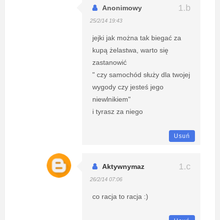
Anonimowy
25/2/14 19:43
jejki jak można tak biegać za
kupą żelastwa, warto się
zastanowić
" czy samochód służy dla twojej
wygody czy jesteś jego
niewlnikiem"
i tyrasz za niego
Usuń
Aktywnymaz
26/2/14 07:06
co racja to racja :)