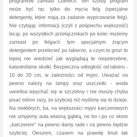
programów zamiast czterech. Ten szósty program
może być np. tylko do mycia felg (specjalne
detergenty, które mają za zadanie wypicowanie felg).
Nie czytając informacji (czyli z pośpiechu większość)
lecąc po wszystkich przełącznikach po kolei możemy
zamiast po felgach tym specjalnym żrącym
detergentem przelecieć po lakierze, a czym to grozi to
lepiej nie wiedzieć jak wyglądają te niepotrzebne,
katastrofalne skutki. Bezpieczna odległość od lakieru -
10 do 20 cm, w zależności od myjni. Uważać na
pewno należy na lampy oraz uszczelki - woda
uwielbia wpychać się w szczeliny i nie muszę chyba
pisać milion razy, że szybciej niż myślimy się to dzieje.
Na niektórych, ba, na większości myjni karczerowych
nie umyjemy auta własną gąbką, no bo i po co skoro
,,karczerem" na pewno damy rade i na pewno będzie
szybciej. Owszem, czasem na prawdę brud tak