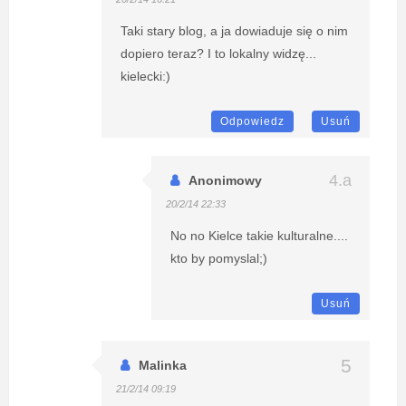
Taki stary blog, a ja dowiaduje się o nim
dopiero teraz? I to lokalny widzę...
kielecki:)
Odpowiedz
Usuń
Anonimowy
20/2/14 22:33
No no Kielce takie kulturalne....
kto by pomyslal;)
Usuń
Malinka
21/2/14 09:19