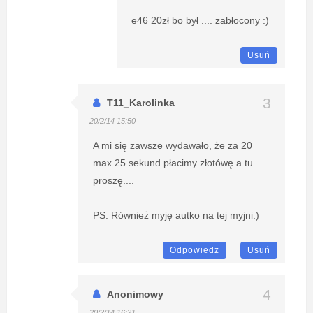
e46 20zł bo był .... zabłocony :)
Usuń
T11_Karolinka
20/2/14 15:50
A mi się zawsze wydawało, że za 20
max 25 sekund płacimy złotówę a tu
proszę....
PS. Również myję autko na tej myjni:)
Odpowiedz
Usuń
Anonimowy
20/2/14 16:21