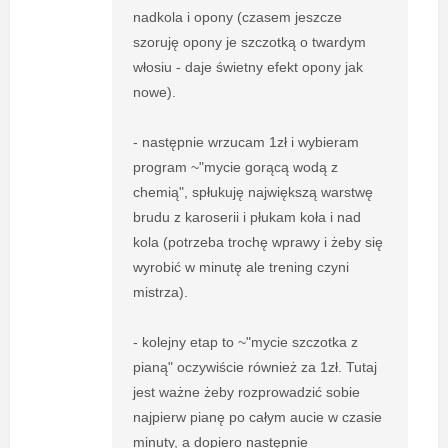
nadkola i opony (czasem jeszcze
szoruję opony je szczotką o twardym
włosiu - daje świetny efekt opony jak
nowe).
- następnie wrzucam 1zł i wybieram
program ~"mycie gorącą wodą z
chemią", spłukuję największą warstwę
brudu z karoserii i płukam koła i nad
kola (potrzeba trochę wprawy i żeby się
wyrobić w minutę ale trening czyni
mistrza).
- kolejny etap to ~"mycie szczotka z
pianą" oczywiście również za 1zł. Tutaj
jest ważne żeby rozprowadzić sobie
najpierw pianę po całym aucie w czasie
minuty, a dopiero następnie