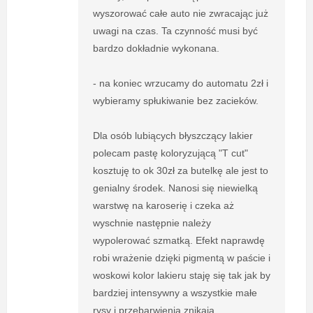
wyszorować całe auto nie zwracając już
uwagi na czas. Ta czynność musi być
bardzo dokładnie wykonana.
- na koniec wrzucamy do automatu 2zł i
wybieramy spłukiwanie bez zacieków.
Dla osób lubiących błyszczący lakier
polecam pastę koloryzującą "T cut"
kosztuję to ok 30zł za butelkę ale jest to
genialny środek. Nanosi się niewielką
warstwę na karoserię i czeka aż
wyschnie następnie należy
wypolerować szmatką. Efekt naprawdę
robi wrażenie dzięki pigmentą w paście i
woskowi kolor lakieru staję się tak jak by
bardziej intensywny a wszystkie małe
rysy i przebarwienia znikają