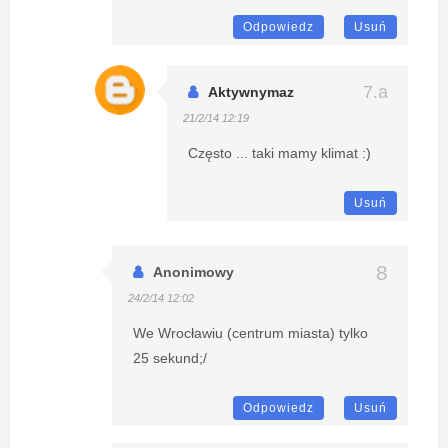
Odpowiedz
Usuń
Aktywnymaz
21/2/14 12:19
Często ... taki mamy klimat :)
Usuń
Anonimowy
24/2/14 12:02
We Wrocławiu (centrum miasta) tylko
25 sekund;/
Odpowiedz
Usuń