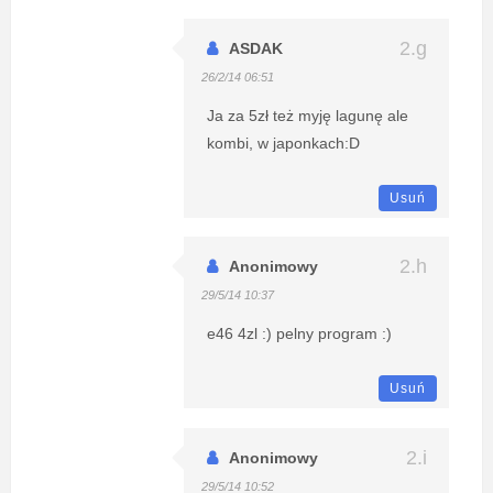
ASDAK
26/2/14 06:51
Ja za 5zł też myję lagunę ale
kombi, w japonkach:D
Usuń
Anonimowy
29/5/14 10:37
e46 4zl :) pelny program :)
Usuń
Anonimowy
29/5/14 10:52