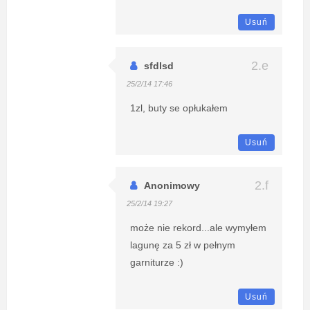
Usuń
sfdlsd
25/2/14 17:46
1zl, buty se opłukałem
Usuń
Anonimowy
25/2/14 19:27
może nie rekord...ale wymyłem
lagunę za 5 zł w pełnym
garniturze :)
Usuń