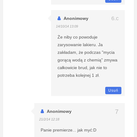
Anonimowy
14/10/14 13:09
Że niby co powoduje
zarysowanie lakieru. Ja
zakładam, że podczas "mycia
gorącą wodą z chemią" zmywa
całkowicie brud, jak nie to
potrzeba kolejnej 1 zł.
Usuń
Anonimowy
21/2/14 12:18
Panie premierze... jak myć:D