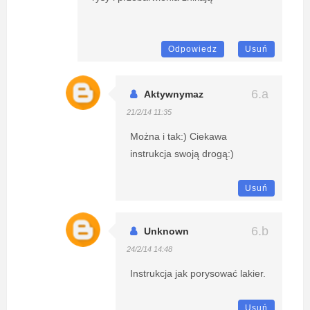
Odpowiedz
Usuń
Aktywnymaz
21/2/14 11:35
Można i tak:) Ciekawa
instrukcja swoją drogą:)
Usuń
Unknown
24/2/14 14:48
Instrukcja jak porysować lakier.
Usuń