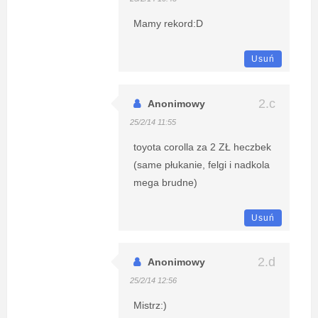
Mamy rekord:D
Usuń
Anonimowy
25/2/14 11:55
toyota corolla za 2 ZŁ heczbek
(same płukanie, felgi i nadkola
mega brudne)
Usuń
Anonimowy
25/2/14 12:56
Mistrz:)