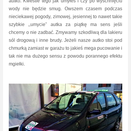
autko. Kwestie tego jak umyłeś i czy po wyschnięciu
wody nie będzie smug. Owszem czasem podczas
nieciekawej pogody, zimowej, jesiennej to nawet takie
szybkie ,,umycie" autka za piątkę ma sens jeśli
chcemy o nie zadbać. Zmywamy szkodliwą dla lakieru
sól drogową i inne brudy. Jeżeli nasze autko stoi pod
chmurką zamiast w garażu to jakieś mega pucowanie i
tak nie ma dużego sensu z powodu porannego efektu
mgiełki.