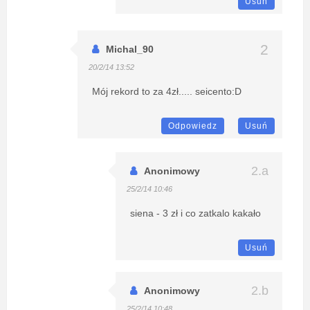
Usuń
Michal_90
20/2/14 13:52
Mój rekord to za 4zł..... seicento:D
Odpowiedz
Usuń
Anonimowy
25/2/14 10:46
siena - 3 zł i co zatkalo kakało
Usuń
Anonimowy
25/2/14 10:48