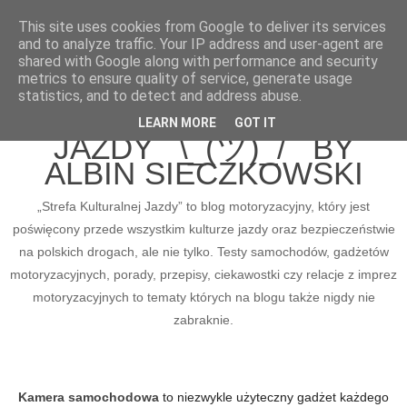
This site uses cookies from Google to deliver its services
and to analyze traffic. Your IP address and user-agent are
shared with Google along with performance and security
metrics to ensure quality of service, generate usage
BLOG MOTORYZACYJNY
statistics, and to detect and address abuse.
STREFA KULTURALNEJ
LEARN MORE
GOT IT
JAZDY ¯\_(ツ)_/¯ BY
ALBIN SIECZKOWSKI
„Strefa Kulturalnej Jazdy” to blog motoryzacyjny, który jest
poświęcony przede wszystkim kulturze jazdy oraz bezpieczeństwie
na polskich drogach, ale nie tylko. Testy samochodów, gadżetów
motoryzacyjnych, porady, przepisy, ciekawostki czy relacje z imprez
motoryzacyjnych to tematy których na blogu także nigdy nie
zabraknie.
Kamera samochodowa
to niezwykle użyteczny gadżet każdego