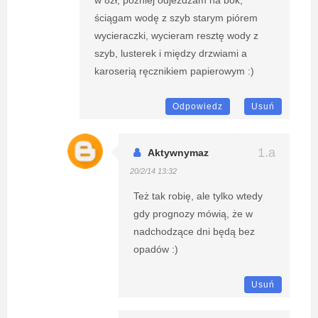
w 8zł, później odjeżdżam na bok,
ściągam wodę z szyb starym piórem
wycieraczki, wycieram resztę wody z
szyb, lusterek i między drzwiami a
karoserią ręcznikiem papierowym :)
Odpowiedz
Usuń
Aktywnymaz
20/2/14 13:32
Też tak robię, ale tylko wtedy
gdy prognozy mówią, że w
nadchodzące dni będą bez
opadów :)
Usuń