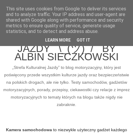
This site uses cookies from Google to deliver its services
and to analyze traffic. Your IP address and user-agent are
shared with Google along with performance and security
metrics to ensure quality of service, generate usage
BLOG MOTORYZACYJNY
statistics, and to detect and address abuse.
STREFA KULTURALNEJ
LEARN MORE
GOT IT
JAZDY ¯\_(ツ)_/¯ BY
ALBIN SIECZKOWSKI
„Strefa Kulturalnej Jazdy” to blog motoryzacyjny, który jest
poświęcony przede wszystkim kulturze jazdy oraz bezpieczeństwie
na polskich drogach, ale nie tylko. Testy samochodów, gadżetów
motoryzacyjnych, porady, przepisy, ciekawostki czy relacje z imprez
motoryzacyjnych to tematy których na blogu także nigdy nie
zabraknie.
Kamera samochodowa
to niezwykle użyteczny gadżet każdego