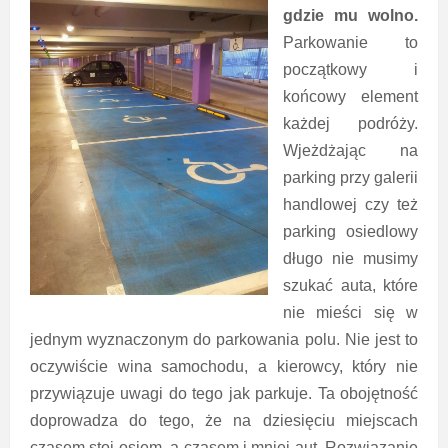
gdzie mu wolno.
Parkowanie to
początkowy i
końcowy element
każdej podróży.
Wjeżdżając na
parking przy galerii
handlowej czy też
parking osiedlowy
długo nie musimy
szukać auta, które
nie mieści się w
jednym wyznaczonym do parkowania polu. Nie jest to
oczywiście wina samochodu, a kierowcy, który nie
przywiązuje uwagi do tego jak parkuje. Ta obojętność
doprowadza do tego, że na dziesięciu miejscach
czasem stoi osiem, a czasem i mniej aut. Rozwiązanie