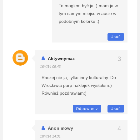
To mogłem być ja :) mam ja w
tym samym miejsu w aucie w
podobnym kolorku :)
Usuń
Aktywnymaz
16/4/14 09:43
Raczej nie ja, tylko inny kulturalny. Do
Wrocławia parę naklejek wysłałem:)
Również pozdrawiam:)
Odpowiedz
Usuń
Anonimowy
16/4/14 14:31