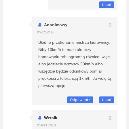
Usuń
Anonimowy
6/9/16 22:26
Błędne przekonanie mistrza kierownicy.
Niby 10km/h to mało ale przy
hamowaniu robi ogromną różnicę! więc
albo jedziecie wszyscy 50km/h albo
wszędzie będzie odcinkowy pomiar
prędkości z tolerancją 1km/h. Ja wolę tą
pierwszą opcję...
Odpowiedz
Usuń
Wetalk
20/8/21 16:03