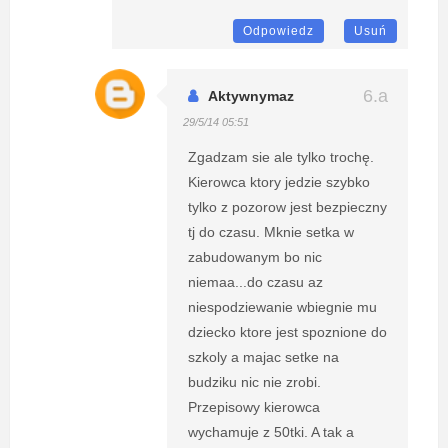
Odpowiedz
Usuń
Aktywnymaz
29/5/14 05:51
Zgadzam sie ale tylko trochę.
Kierowca ktory jedzie szybko
tylko z pozorow jest bezpieczny
tj do czasu. Mknie setka w
zabudowanym bo nic
niemaa...do czasu az
niespodziewanie wbiegnie mu
dziecko ktore jest spoznione do
szkoly a majac setke na
budziku nic nie zrobi.
Przepisowy kierowca
wychamuje z 50tki. A tak a