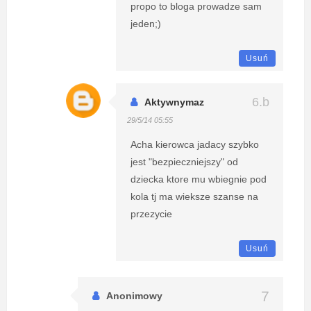
propo to bloga prowadze sam
jeden;)
Usuń
Aktywnymaz
29/5/14 05:55
Acha kierowca jadacy szybko
jest "bezpieczniejszy" od
dziecka ktore mu wbiegnie pod
kola tj ma wieksze szanse na
przezycie
Usuń
Anonimowy