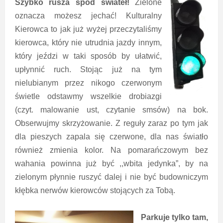
Szybko rusza spod świateł!
Zielone
oznacza możesz jechać! Kulturalny
Kierowca to jak już wyżej przeczytaliśmy
kierowca, który nie utrudnia jazdy innym,
który jeździ w taki sposób by ułatwić,
upłynnić ruch. Stojąc już na tym
nielubianym przez nikogo czerwonym
świetle odstawmy wszelkie drobiazgi
(czyt. malowanie ust, czytanie smsów) na bok.
Obserwujmy skrzyżowanie. Z reguły zaraz po tym jak
dla pieszych zapala się czerwone, dla nas światło
również zmienia kolor. Na pomarańczowym bez
wahania powinna już być ,,wbita jedynka”, by na
zielonym płynnie ruszyć dalej i nie być budowniczym
kłębka nerwów kierowców stojących za Tobą.
Parkuje tylko tam,