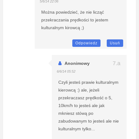
5/6/14 22:06
Można powiedzieć, że nie licząć
przekraczania prędkości to jestem
kulturalnym kirowcą ;)
Odpowiedz
Usuń
Anonimowy
6/6/14 05:52
Czyli jesteś prawie kulturalnym
kierowcą :) ale, jeżeli
przekraczasz prędkość o 5,
10km/h to jesteś ale jak
mkniesz stówą po
zabudowanym to jesteś ale nie
kulturalnym tylko...