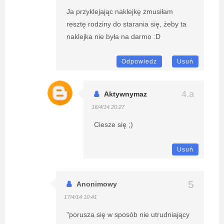
Ja przyklejając naklejkę zmusiłam
resztę rodziny do starania się, żeby ta
naklejka nie była na darmo :D
Odpowiedz
Usuń
Aktywnymaz
16/4/14 20:27
Ciesze się ;)
Usuń
Anonimowy
17/4/14 10:41
"porusza się w sposób nie utrudniający