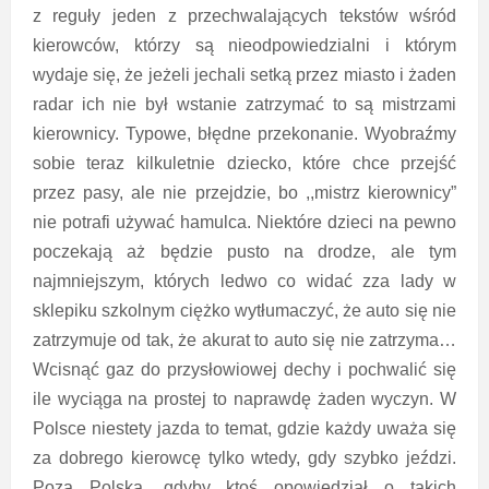
z reguły jeden z przechwalających tekstów wśród
kierowców, którzy są nieodpowiedzialni i którym
wydaje się, że jeżeli jechali setką przez miasto i żaden
radar ich nie był wstanie zatrzymać to są mistrzami
kierownicy. Typowe, błędne przekonanie. Wyobraźmy
sobie teraz kilkuletnie dziecko, które chce przejść
przez pasy, ale nie przejdzie, bo ,,mistrz kierownicy”
nie potrafi używać hamulca. Niektóre dzieci na pewno
poczekają aż będzie pusto na drodze, ale tym
najmniejszym, których ledwo co widać zza lady w
sklepiku szkolnym ciężko wytłumaczyć, że auto się nie
zatrzymuje od tak, że akurat to auto się nie zatrzyma…
Wcisnąć gaz do przysłowiowej dechy i pochwalić się
ile wyciąga na prostej to naprawdę żaden wyczyn. W
Polsce niestety jazda to temat, gdzie każdy uważa się
za dobrego kierowcę tylko wtedy, gdy szybko jeździ.
Poza Polską, gdyby ktoś opowiedział o takich