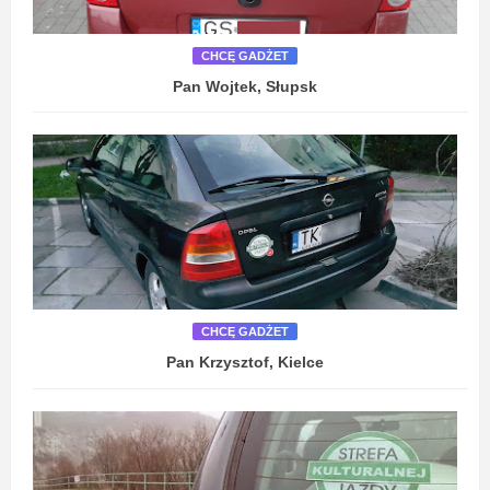
CHCĘ GADŻET
Pan Wojtek, Słupsk
CHCĘ GADŻET
Pan Krzysztof, Kielce