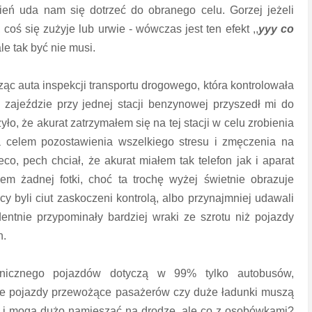
ień uda nam się dotrzeć do obranego celu. Gorzej jeżeli
coś się zużyje lub urwie - wówczas jest ten efekt ,,
yyy co
e tak być nie musi.
ząc auta inspekcji transportu drogowego, która kontrolowała
zajeździe przy jednej stacji benzynowej przyszedł mi do
ło, że akurat zatrzymałem się na tej stacji w celu zrobienia
a celem pozostawienia wszelkiego stresu i zmęczenia na
ieco, pech chciał, że akurat miałem tak telefon jak i aparat
 żadnej fotki, choć ta trochę wyżej świetnie obrazuje
y byli ciut zaskoczeni kontrolą, albo przynajmniej udawali
dentnie przypominały bardziej wraki ze szrotu niż pojazdy
h.
hnicznego pojazdów dotyczą w 99% tylko autobusów,
e pojazdy przewożące pasażerów czy duże ładunki muszą
 i mogą dużo namieszać na drodze, ale co z osobówkami?