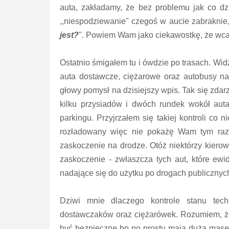
auta, zakładamy, że bez problemu jak co dz
,,niespodziewanie" czegoś w aucie zabraknie, 
jest?
". Powiem Wam jako ciekawostkę, że wcal
Ostatnio śmigałem tu i ówdzie po trasach. Wid
auta dostawcze, ciężarowe oraz autobusy na 
głowy pomysł na dzisiejszy wpis. Tak się zdarzy
kilku przysiadów i dwóch rundek wokół aut
parkingu. Przyjrzałem się takiej kontroli co n
rozładowany więc nie pokażę Wam tym razem
zaskoczenie na drodze. Otóż niektórzy kierowc
zaskoczenie - zwłaszcza tych aut, które ewi
nadające się do użytku po drogach publicznyc
Dziwi mnie dlaczego kontrole stanu tec
dostawczaków oraz ciężarówek. Rozumiem, ż
być bezpieczne bo po prostu mają dużą masę