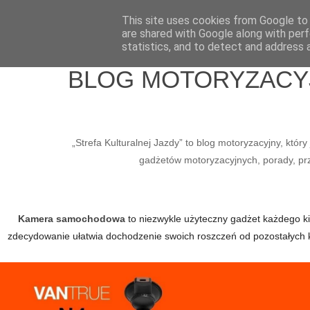
Home
Wlepy
Media
O mnie
Kontakt / Współpraca
This site uses cookies from Google to d
are shared with Google along with perf
statistics, and to detect and address 
BLOG MOTORYZACYJN
„Strefa Kulturalnej Jazdy” to blog motoryzacyjny, któ
gadżetów motoryzacyjnych, porady, prze
Kamera samochodowa
to niezwykle użyteczny gadżet każdego kier
zdecydowanie ułatwia dochodzenie swoich roszczeń od pozostałych 