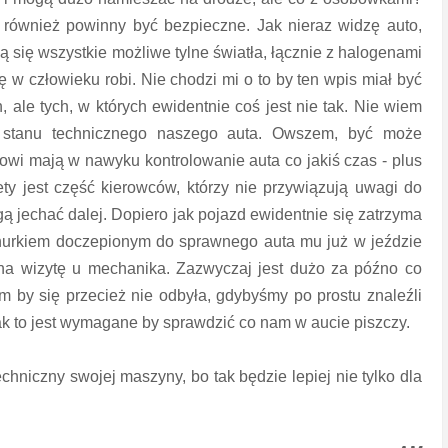
 również powinny być bezpieczne. Jak nieraz widzę auto,
 się wszystkie możliwe tylne światła, łącznie z halogenami
 w człowieku robi. Nie chodzi mi o to by ten wpis miał być
 ale tych, w których ewidentnie coś jest nie tak. Nie wiem
 stanu technicznego naszego auta. Owszem, być może
wi mają w nawyku kontrolowanie auta co jakiś czas - plus
tety jest część kierowców, którzy nie przywiązują uwagi do
ą jechać dalej. Dopiero jak pojazd ewidentnie się zatrzyma
znurkiem doczepionym do sprawnego auta mu już w jeździe
na wizytę u mechanika. Zazwyczaj jest dużo za późno co
 by się przecież nie odbyła, gdybyśmy po prostu znaleźli
jak to jest wymagane by sprawdzić co nam w aucie piszczy.
chniczny swojej maszyny, bo tak będzie lepiej nie tylko dla