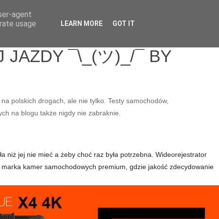
user-agent
erate usage
LEARN MORE
GOT IT
JAZDY ¯\_(ツ)_/¯ BY
 na polskich drogach, ale nie tylko. Testy samochodów,
ych na blogu także nigdy nie zabraknie.
a niż jej nie mieć a żeby choć raz była potrzebna. Wideorejestrator
e to marka kamer samochodowych premium, gdzie jakość zdecydowanie