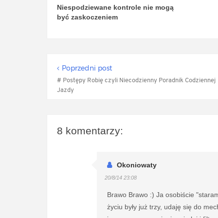
Niespodziewane kontrole nie mogą
być zaskoczeniem
Poprzedni post
# Postępy Robię czyli Niecodzienny Poradnik Codziennej
Jazdy
8 komentarzy:
Okoniowaty
20/8/14 23:08
Brawo Brawo :) Ja osobiście "stara
życiu były już trzy, udaję się do 