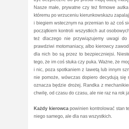
Nasze małe, prywatne czy też firmowe autka
któremu po wrzuceniu kierunkowskazu zapalają
i biegiem wstecznym na przemian to aż coś się
początkiem kontroli wszystkich aut osobowych,
też dlaczego nie przywiązujemy uwagi do
prawdziwi motomaniacy, albo kierowcy zawodo
dla nich bo są przez to bezpieczniejsi. Nies
tego, że im coś stuka czy puka. Ważne, że mog
i nic, poza spotkaniem z lawetą lub innym s
nie pomoże, wówczas dopiero decydują się 
oznacza będzie drożej. Randka z mechanikiem
chwilę, od czasu do czasu, ale nie raz na rok 
Każdy kierowca
powinien kontrolować stan te
niego samego, ale dla nas wszystkich.