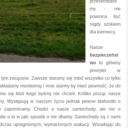
przeskrobaliś
my - nie
powinna być
nigdy szokiem
dla kierowcy.
Nasze
bezpieczeńst
wo
to główny
priorytet w
ym związane. Zawsze staramy się robić wszystko co tylko
akładamy monitoring i inne alarmy by mieć pewność, że do
ie się ktoś kogo byśmy nie chcieli. Krótko pisząc nasze
my. Występują w naszym życiu jednak pewne błahostki o
go zapominamy. Chodzi o nasze samochody, ale nie o
le o to w jaki sposób o nie dbamy. Samochody są z nami
podczas upragnionych, wymarzonych wakacji. Wsiadając do