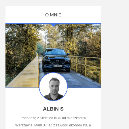
O MNIE
ALBIN S
Pochodzę z Kielc, od kilku lat mieszkam w
Warszawie. Mam 37 lat, z zawodu ekonomista, a