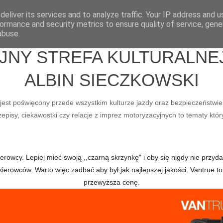
eliver its services and to analyze traffic. Your IP address and 
ormance and security metrics to ensure quality of service, gen
abuse.
Y STREFA KULTURALNEJ 
ALBIN SIECZKOWSKI
ry jest poświęcony przede wszystkim kulturze jazdy oraz bezpieczeństwie
pisy, ciekawostki czy relacje z imprez motoryzacyjnych to tematy któr
owcy. Lepiej mieć swoją ,,czarną skrzynkę" i oby się nigdy nie przydał
kierowców. Warto więc zadbać aby był jak najlepszej jakości. Vantru
przewyższa cenę.