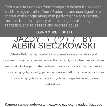
This site uses cookies from Google to deliver its services
and to analyze traffic. Your IP address and user-agent are
shared with Google along with performance and security
metrics to ensure quality of service, generate usage
BLOG MOTORYZACYJNY
statistics, and to detect and address abuse.
STREFA KULTURALNEJ
LEARN MORE
GOT IT
JAZDY ¯\_(ツ)_/¯ BY
ALBIN SIECZKOWSKI
„Strefa Kulturalnej Jazdy” to blog motoryzacyjny, który jest
poświęcony przede wszystkim kulturze jazdy oraz bezpieczeństwie
na polskich drogach, ale nie tylko. Testy samochodów, gadżetów
motoryzacyjnych, porady, przepisy, ciekawostki czy relacje z imprez
motoryzacyjnych to tematy których na blogu także nigdy nie
zabraknie.
Kamera samochodowa
to niezwykle użyteczny gadżet każdego