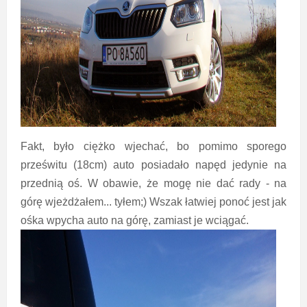
Fakt, było ciężko wjechać, bo pomimo sporego
prześwitu (18cm) auto posiadało napęd jedynie na
przednią oś. W obawie, że mogę nie dać rady - na
górę wjeżdżałem... tyłem;) Wszak łatwiej ponoć jest jak
ośka wpycha auto na górę, zamiast je wciągać.