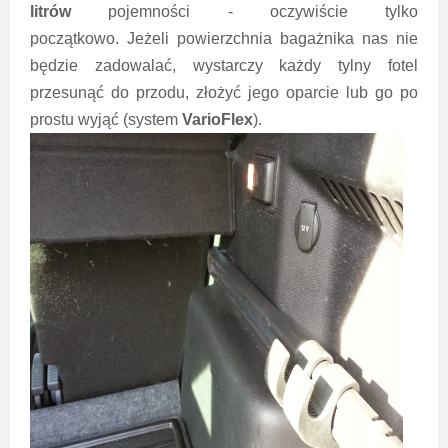
litrów
pojemności - oczywiście tylko
początkowo.
Jeżeli powierzchnia bagażnika nas nie
będzie zadowalać, wystarczy każdy tylny fotel
przesunąć do przodu, złożyć jego oparcie lub go po
prostu wyjąć (system
VarioFlex
).