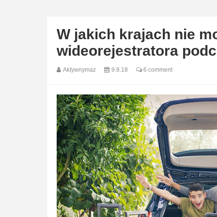
W jakich krajach nie m
wideorejestratora pod
Aktywnymaz
9.8.18
6 comment