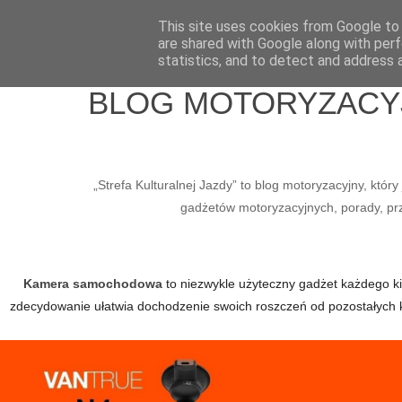
Home
Wlepy
Media
O mnie
Kontakt / Współpraca
This site uses cookies from Google to d
are shared with Google along with perf
statistics, and to detect and address 
BLOG MOTORYZACYJN
„Strefa Kulturalnej Jazdy” to blog motoryzacyjny, któ
gadżetów motoryzacyjnych, porady, prze
Kamera samochodowa
to niezwykle użyteczny gadżet każdego kier
zdecydowanie ułatwia dochodzenie swoich roszczeń od pozostałych 