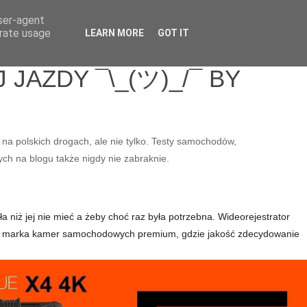
user-agent
erate usage
LEARN MORE
GOT IT
JAZDY ¯\_(ツ)_/¯ BY
 na polskich drogach, ale nie tylko. Testy samochodów,
ych na blogu także nigdy nie zabraknie.
a niż jej nie mieć a żeby choć raz była potrzebna. Wideorejestrator
e to marka kamer samochodowych premium, gdzie jakość zdecydowanie