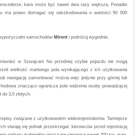
 procederze, kara może być nawet dwa razy większa. Ponadto
niu ma prawo domagać się odszkodowania o wartości 90 000
ę wypożyczalni samochodów
Mirent
i podróżuj wygodnie.
również w Szwajcarii Na przedniej szybie pojazdu nie mogą
eżeli wielkość martwego pola wynikającego z ich użytkowania
ub nawigację zamontować można więc jedynie przy górnej lub
chodowa znacząco ogranicza pole widzenia osoby prowadzącej
 do 3,5 złotych.
episy związane z użytkowaniem wideorejestratorów. Tamtejsze
ch starają się jednak przestrzegać kierowców przed rejestracją
ego rodzaju materiałów grozi karę sięgającą nawet 300 tys. euro.