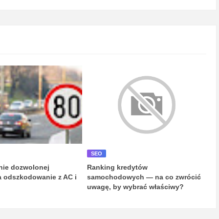
SEO
nie dozwolonej
Ranking kredytów
a odszkodowanie z AC i
samochodowych — na co zwrócić
uwagę, by wybrać właściwy?