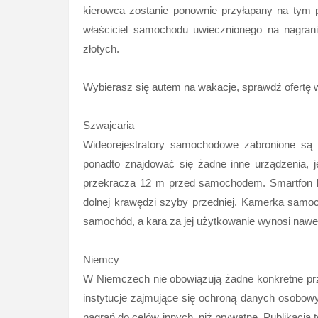
kierowca zostanie ponownie przyłapany na tym
właściciel samochodu uwiecznionego na nagra
złotych.
Wybierasz się autem na wakacje, sprawdź ofert
Szwajcaria
Wideorejestratory samochodowe zabronione są 
ponadto znajdować się żadne inne urządzenia, j
przekracza 12 m przed samochodem. Smartfon l
dolnej krawędzi szyby przedniej. Kamerka samo
samochód, a kara za jej użytkowanie wynosi nawet
Niemcy
W Niemczech nie obowiązują żadne konkretne prz
instytucje zajmujące się ochroną danych osobowy
nagrań do celów innych, niż prywatne. Publikacja t