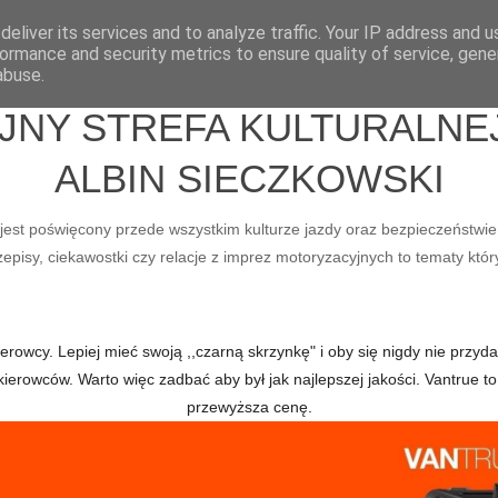
eliver its services and to analyze traffic. Your IP address and 
ormance and security metrics to ensure quality of service, gen
abuse.
Y STREFA KULTURALNEJ 
ALBIN SIECZKOWSKI
ry jest poświęcony przede wszystkim kulturze jazdy oraz bezpieczeństwie
pisy, ciekawostki czy relacje z imprez motoryzacyjnych to tematy któr
owcy. Lepiej mieć swoją ,,czarną skrzynkę" i oby się nigdy nie przydał
kierowców. Warto więc zadbać aby był jak najlepszej jakości. Vantru
przewyższa cenę.