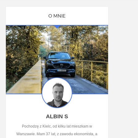
O MNIE
ALBIN S
Pochodzę z Kielc, od kilku lat mieszkam w
Warszawie. Mam 37 lat, z zawodu ekonomista, a