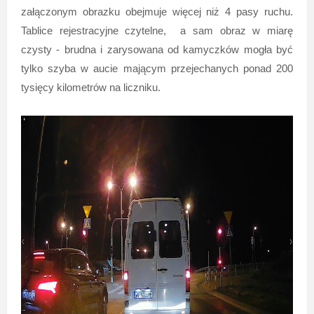
załączonym obrazku obejmuje więcej niż 4 pasy ruchu.
Tablice rejestracyjne czytelne, a sam obraz w miarę
czysty - brudna i zarysowana od kamyczków mogła być
tylko szyba w aucie mającym przejechanych ponad 200
tysięcy kilometrów na liczniku.