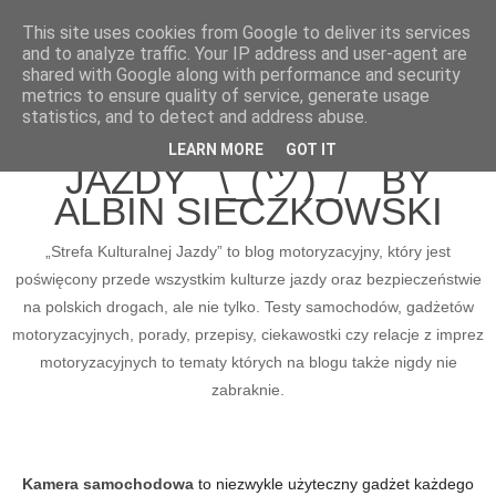
This site uses cookies from Google to deliver its services
and to analyze traffic. Your IP address and user-agent are
shared with Google along with performance and security
metrics to ensure quality of service, generate usage
BLOG MOTORYZACYJNY
statistics, and to detect and address abuse.
STREFA KULTURALNEJ
LEARN MORE
GOT IT
JAZDY ¯\_(ツ)_/¯ BY
ALBIN SIECZKOWSKI
„Strefa Kulturalnej Jazdy” to blog motoryzacyjny, który jest
poświęcony przede wszystkim kulturze jazdy oraz bezpieczeństwie
na polskich drogach, ale nie tylko. Testy samochodów, gadżetów
motoryzacyjnych, porady, przepisy, ciekawostki czy relacje z imprez
motoryzacyjnych to tematy których na blogu także nigdy nie
zabraknie.
Kamera samochodowa
to niezwykle użyteczny gadżet każdego