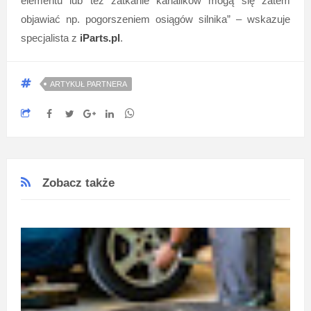
elementu lub też zatkanie kanalików mogą się zatem
objawiać np. pogorszeniem osiągów silnika” – wskazuje
specjalista z
iParts.pl
.
ARTYKUŁ PARTNERA
Zobacz także