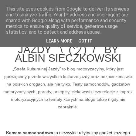
This site uses cookies from Google to deliver its services
and to analyze traffic. Your IP address and user-agent are
shared with Google along with performance and security
metrics to ensure quality of service, generate usage
BLOG MOTORYZACYJNY
statistics, and to detect and address abuse.
STREFA KULTURALNEJ
LEARN MORE
GOT IT
JAZDY ¯\_(ツ)_/¯ BY
ALBIN SIECZKOWSKI
„Strefa Kulturalnej Jazdy” to blog motoryzacyjny, który jest
poświęcony przede wszystkim kulturze jazdy oraz bezpieczeństwie
na polskich drogach, ale nie tylko. Testy samochodów, gadżetów
motoryzacyjnych, porady, przepisy, ciekawostki czy relacje z imprez
motoryzacyjnych to tematy których na blogu także nigdy nie
zabraknie.
Kamera samochodowa
to niezwykle użyteczny gadżet każdego