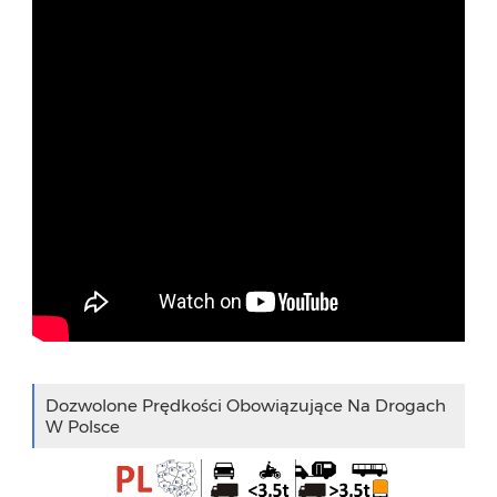
Dozwolone Prędkości Obowiązujące Na Drogach
W Polsce