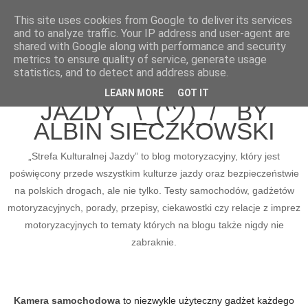
This site uses cookies from Google to deliver its services
and to analyze traffic. Your IP address and user-agent are
shared with Google along with performance and security
metrics to ensure quality of service, generate usage
BLOG MOTORYZACYJNY
statistics, and to detect and address abuse.
STREFA KULTURALNEJ
LEARN MORE
GOT IT
JAZDY ¯\_(ツ)_/¯ BY
ALBIN SIECZKOWSKI
„Strefa Kulturalnej Jazdy” to blog motoryzacyjny, który jest
poświęcony przede wszystkim kulturze jazdy oraz bezpieczeństwie
na polskich drogach, ale nie tylko. Testy samochodów, gadżetów
motoryzacyjnych, porady, przepisy, ciekawostki czy relacje z imprez
motoryzacyjnych to tematy których na blogu także nigdy nie
zabraknie.
Kamera samochodowa
to niezwykle użyteczny gadżet każdego