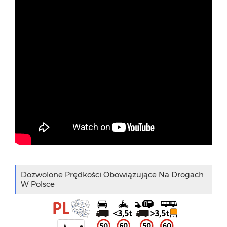
Dozwolone Prędkości Obowiązujące Na Drogach
W Polsce