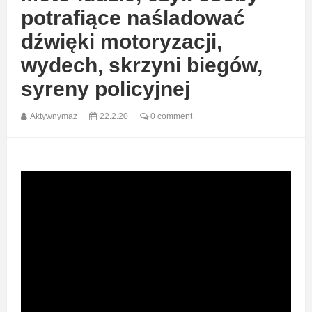
potrafiące naśladować
dźwięki motoryzacji,
wydech, skrzyni biegów,
syreny policyjnej
Aktywnymaz
22.2.20
0 comment