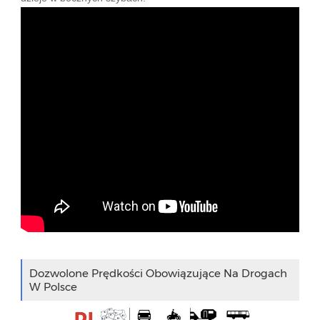
Dozwolone Prędkości Obowiązujące Na Drogach
W Polsce