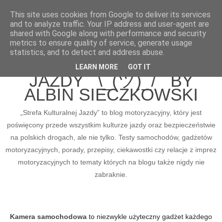
This site uses cookies from Google to deliver its services
and to analyze traffic. Your IP address and user-agent are
shared with Google along with performance and security
metrics to ensure quality of service, generate usage
BLOG MOTORYZACYJNY
statistics, and to detect and address abuse.
STREFA KULTURALNEJ
LEARN MORE
GOT IT
JAZDY ¯\_(ツ)_/¯ BY
ALBIN SIECZKOWSKI
„Strefa Kulturalnej Jazdy” to blog motoryzacyjny, który jest
poświęcony przede wszystkim kulturze jazdy oraz bezpieczeństwie
na polskich drogach, ale nie tylko. Testy samochodów, gadżetów
motoryzacyjnych, porady, przepisy, ciekawostki czy relacje z imprez
motoryzacyjnych to tematy których na blogu także nigdy nie
zabraknie.
Kamera samochodowa
to niezwykle użyteczny gadżet każdego