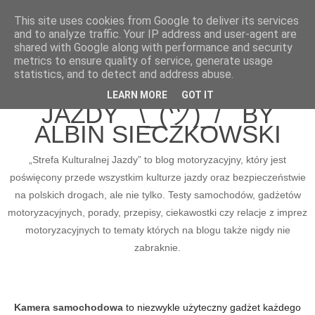
This site uses cookies from Google to deliver its services
and to analyze traffic. Your IP address and user-agent are
shared with Google along with performance and security
metrics to ensure quality of service, generate usage
BLOG MOTORYZACYJNY
statistics, and to detect and address abuse.
STREFA KULTURALNEJ
LEARN MORE
GOT IT
JAZDY ¯\_(ツ)_/¯ BY
ALBIN SIECZKOWSKI
„Strefa Kulturalnej Jazdy” to blog motoryzacyjny, który jest
poświęcony przede wszystkim kulturze jazdy oraz bezpieczeństwie
na polskich drogach, ale nie tylko. Testy samochodów, gadżetów
motoryzacyjnych, porady, przepisy, ciekawostki czy relacje z imprez
motoryzacyjnych to tematy których na blogu także nigdy nie
zabraknie.
Kamera samochodowa
to niezwykle użyteczny gadżet każdego