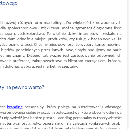
netowego
ki rozwój różnych form marketingu. Do większości z nowoczesnych 
media społecznościowe. Dzięki temu można zgromadzić ogromną ilość 
anego przedsiębiorstwa. To właśnie dzięki internetowi, zyskało na 
odczuciami odnośnie miejsc, produktów, czy usług. Z badań wynika, że 
wdza opinie w sieci. Chcemy mieć pewność, że wybory konsumpcyjne, 
 błędów popełnionych przez innych. Swoje sądy budujemy na bazie 
et nie znamy. Dlatego tak ważne jest zastosowanie odpowiednich 
zowanie preferencji zakupowych swoim klientom. Narzędziem, które w 
m dokonać wyboru, jest marketing szeptany.
Czy na pewno warto?
est 
branding
 personalny, który polega na kształtowaniu własnego 
wypromowania siebie w oczach społeczeństwa, które obecnie odgrywa 
 Odpowiedź jest bardzo prosta. Branding personalny w rzeczywistości 
 autentycznością, gdyż opiera się on na zaletach konkretnych osób. 