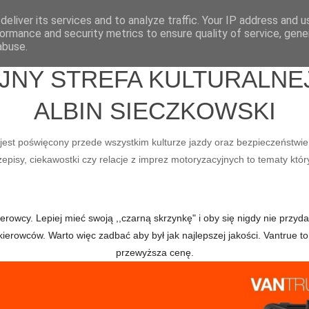
eliver its services and to analyze traffic. Your IP address and 
ormance and security metrics to ensure quality of service, gen
abuse.
Y STREFA KULTURALNEJ 
ALBIN SIECZKOWSKI
ry jest poświęcony przede wszystkim kulturze jazdy oraz bezpieczeństwie
pisy, ciekawostki czy relacje z imprez motoryzacyjnych to tematy któr
owcy. Lepiej mieć swoją ,,czarną skrzynkę" i oby się nigdy nie przydał
kierowców. Warto więc zadbać aby był jak najlepszej jakości. Vantru
przewyższa cenę.