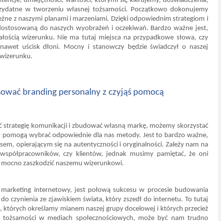
cje, umiejętności, wartości, którymi się kierujemy, doświadczenia, 
rzydatne w tworzeniu własnej tożsamości. Początkowo dokonujemy 
żne z naszymi planami i marzeniami. Dzięki odpowiednim strategiom i 
ostosowaną do naszych wyobrażeń i oczekiwań. Bardzo ważne jest, 
ałością wizerunku. Nie ma tutaj miejsca na przypadkowe słowa, czy 
nawet uścisk dłoni. Mocny i stanowczy będzie świadczył o naszej 
 wizerunku.
tosować branding personalny z czyjąś pomocą
ać strategię komunikacji i zbudować własną markę, możemy skorzystać 
y pomogą wybrać odpowiednie dla nas metody. Jest to bardzo ważne, 
, opierającym się na autentyczności i oryginalności. Zależy nam na 
spółpracowników, czy klientów, jednak musimy pamiętać, że oni 
że mocno zaszkodzić naszemu wizerunkowi.
m marketing internetowy, jest połową sukcesu w procesie budowania 
o czynienia ze zjawiskiem świata, który zszedł do internetu. To tutaj 
ie, których określamy mianem naszej grupy docelowej i których przecież 
ej tożsamości w mediach społecznościowych, może być nam trudno 