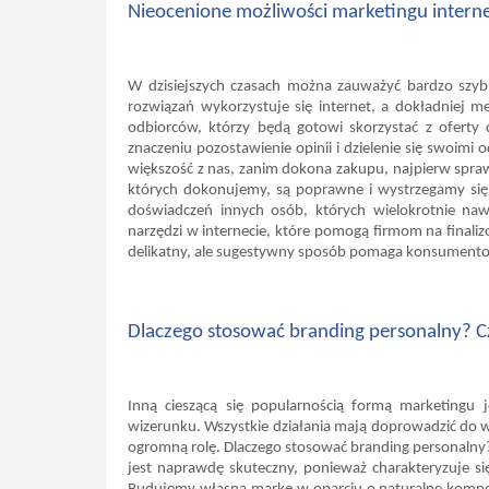
Nieocenione możliwości marketingu inter
W dzisiejszych czasach można zauważyć bardzo szyb
rozwiązań wykorzystuje się internet, a dokładniej 
odbiorców, którzy będą gotowi skorzystać z oferty d
znaczeniu pozostawienie opinii i dzielenie się swoimi 
większość z nas, zanim dokona zakupu, najpierw spra
których dokonujemy, są poprawne i wystrzegamy się
doświadczeń innych osób, których wielokrotnie naw
narzędzi w internecie, które pomogą firmom na finali
delikatny, ale sugestywny sposób pomaga konsumento
Dlaczego stosować branding personalny? 
Inną cieszącą się popularnością formą marketingu j
wizerunku. Wszystkie działania mają doprowadzić do 
ogromną rolę. Dlaczego stosować branding personalny?
jest naprawdę skuteczny, ponieważ charakteryzuje się