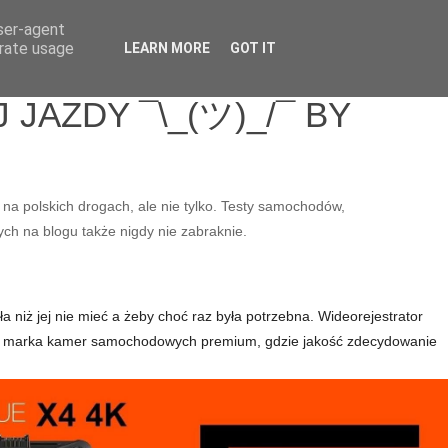
user-agent
erate usage
LEARN MORE
GOT IT
JAZDY ¯\_(ツ)_/¯ BY
 na polskich drogach, ale nie tylko. Testy samochodów,
ych na blogu także nigdy nie zabraknie.
a niż jej nie mieć a żeby choć raz była potrzebna. Wideorejestrator
e to marka kamer samochodowych premium, gdzie jakość zdecydowanie