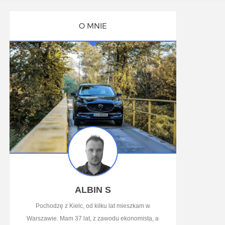
O MNIE
ALBIN S
Pochodzę z Kielc, od kilku lat mieszkam w
Warszawie. Mam 37 lat, z zawodu ekonomista, a