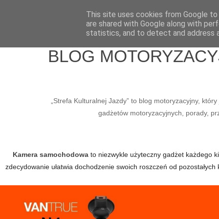
Home
Wlepy
Media
O mnie
Kontakt / Współpraca
This site uses cookies from Google to d
are shared with Google along with perf
statistics, and to detect and address 
BLOG MOTORYZACYJN
„Strefa Kulturalnej Jazdy” to blog motoryzacyjny, któ
gadżetów motoryzacyjnych, porady, prze
Kamera samochodowa
to niezwykle użyteczny gadżet każdego kier
zdecydowanie ułatwia dochodzenie swoich roszczeń od pozostałych 