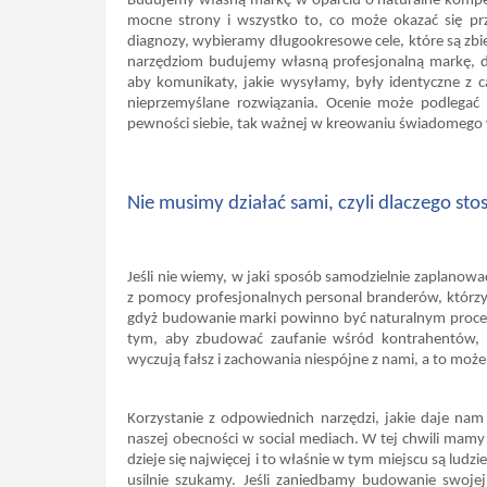
Budujemy własną markę w oparciu o naturalne kompeten
mocne strony i wszystko to, co może okazać się p
diagnozy, wybieramy długookresowe cele, które są zbie
narzędziom budujemy własną profesjonalną markę, d
aby komunikaty, jakie wysyłamy, były identyczne z c
nieprzemyślane rozwiązania. Ocenie może podlegać 
pewności siebie, tak ważnej w kreowaniu świadomego
Nie musimy działać sami, czyli dlaczego s
Jeśli nie wiemy, w jaki sposób samodzielnie zaplanow
z pomocy profesjonalnych personal branderów, którz
gdyż budowanie marki powinno być naturalnym procesem
tym, aby zbudować zaufanie wśród kontrahentów, w
wyczują fałsz i zachowania niespójne z nami, a to mo
Korzystanie z odpowiednich narzędzi, jakie daje na
naszej obecności w social mediach. W tej chwili mamy d
dzieje się najwięcej i to właśnie w tym miejscu są ludz
usilnie szukamy. Jeśli zaniedbamy budowanie swoj