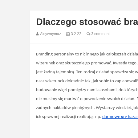
Dlaczego stosować bra
Aktywnymaz
3.2.22
3 comment
Branding personalny to nic innego jak całokształt dzi
wizerunek oraz skutecznie go promować. Kwestia tego, dl
jest żadną tajemnicą. Ten rodzaj działań sprawdza si
nasz wizerunek dokładnie tak, jak sobie to zaplanowali
budowanie więzi pomiędzy nami a osobami, do których k
nie musimy się martwić o powodzenie swoich działań.
żadnych nakładów pieniężnych. Wystarczy wiedzieć jak, 
ich sprawnej realizacji realizując np. 
darmowe gry hazar