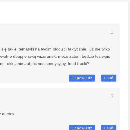
ię takiej tematyki na twoim blogu ;) faktycznie, już nie tylko
prywatne dbają o swój wizerunek. może zatem będzie też wpis
p. oklejanie aut, biznes spedycyjny, food trucki?
Odpowiedz
Usuń
 autora.
Odpowiedz
Usuń