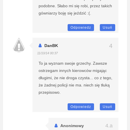
podobne. Słabo mi się robi, przez takich
gówniarzy boję się jeździć :(.
Odpowiedz
Usuń
DanBK
11/10/14 00:37
To ja wyznam swoje grzechy. Zawsze
ostrzegam innych kierowców migając
długimi, że nie droga czysta... co z tego,
że żadnej policji nie ma. niech się tłuką
przepisowo.
Odpowiedz
Usuń
Anonimowy