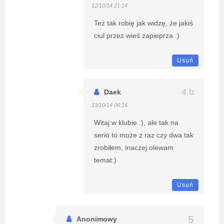
12/10/14 21:14
Też tak robię jak widzę, że jakiś
ciul przez wieś zapieprza :)
Usuń
Daek
13/10/14 06:16
Witaj w klubie :), ale tak na
serio to może z raz czy dwa tak
zrobiłem, inaczej olewam
temat:)
Usuń
Anonimowy