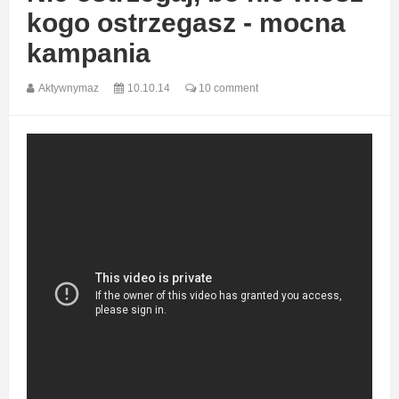
kogo ostrzegasz - mocna
kampania
Aktywnymaz
10.10.14
10 comment