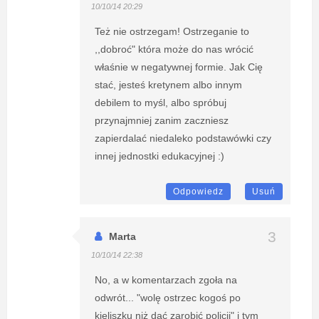
10/10/14 20:29
Też nie ostrzegam! Ostrzeganie to
,,dobroć" która może do nas wrócić
właśnie w negatywnej formie. Jak Cię
stać, jesteś kretynem albo innym
debilem to myśl, albo spróbuj
przynajmniej zanim zaczniesz
zapierdalać niedaleko podstawówki czy
innej jednostki edukacyjnej :)
Odpowiedz
Usuń
Marta
10/10/14 22:38
No, a w komentarzach zgoła na
odwrót... "wolę ostrzec kogoś po
kieliszku niż dać zarobić policji" i tym