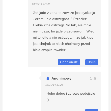
13/10/14 12:09
Jak jade z zona to zawsze jest dyskusja
- czemu nie ostrzegasz ? Przeciez
Ciebie ktos ostrzegl. No tak, ale mnie
nie musza, bo jade przepisowo ... Wiec
mi to lotto a nie ostrzegam, ze jak ktos
jest chojrak to niech chojraczy przed
biala czapka rowniez.
Odpowiedz
Usuń
Anonimowy
13/10/14 17:23
Hehe dobre i zdrowe podejście
;)