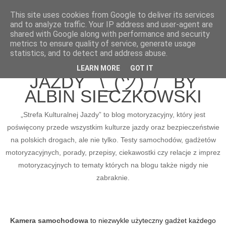
This site uses cookies from Google to deliver its services
and to analyze traffic. Your IP address and user-agent are
shared with Google along with performance and security
metrics to ensure quality of service, generate usage
BLOG MOTORYZACYJNY
statistics, and to detect and address abuse.
STREFA KULTURALNEJ
LEARN MORE
GOT IT
JAZDY ¯\_(ツ)_/¯ BY
ALBIN SIECZKOWSKI
„Strefa Kulturalnej Jazdy” to blog motoryzacyjny, który jest
poświęcony przede wszystkim kulturze jazdy oraz bezpieczeństwie
na polskich drogach, ale nie tylko. Testy samochodów, gadżetów
motoryzacyjnych, porady, przepisy, ciekawostki czy relacje z imprez
motoryzacyjnych to tematy których na blogu także nigdy nie
zabraknie.
Kamera samochodowa
to niezwykle użyteczny gadżet każdego