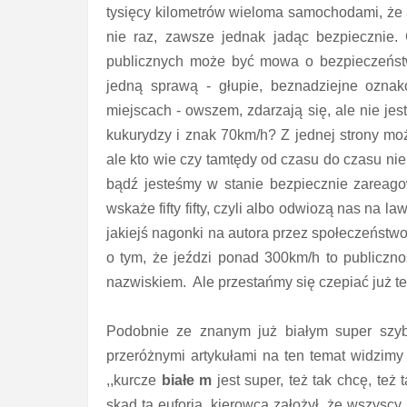
tysięcy kilometrów wieloma samochodami, że 3
nie raz, zawsze jednak jadąc bezpiecznie
publicznych może być mowa o bezpieczeńst
jedną sprawą - głupie, beznadziejne oznako
miejscach - owszem, zdarzają się, ale nie je
kukurydzy i znak 70km/h? Z jednej strony m
ale kto wie czy tamtędy od czasu do czasu nie
bądź jesteśmy w stanie bezpiecznie zareagow
wskaże fifty fifty, czyli albo odwiozą nas na
jakiejś nagonki na autora przez społeczeńst
o tym, że jeździ ponad 300km/h to publicznoś
nazwiskiem. Ale przestańmy się czepiać już t
Podobnie ze znanym już białym super szy
przeróżnymi artykułami na ten temat widzimy
,,kurcze
białe m
jest super, też tak chcę, też
skąd ta euforia, kierowca założył, że wszysc