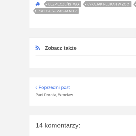
BEZPIECZEŃSTWO
ŁYKA JAK PELIKAN W ZOO
PRĘDKOŚĆ ZABIJA MIT?
Zobacz także
Poprzedni post
Pani Dorota, Wrocław
14 komentarzy: