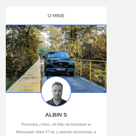
O MNIE
ALBIN S
Pochodzę z Kielc, od kilku lat mieszkam w
Warszawie. Mam 37 lat, z zawodu ekonomista, a