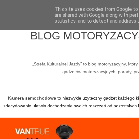
Home
Wlepy
Media
O mnie
Kontakt / Współpraca
This site uses cookies from Google to d
are shared with Google along with perf
statistics, and to detect and address 
BLOG MOTORYZACYJN
„Strefa Kulturalnej Jazdy” to blog motoryzacyjny, któ
gadżetów motoryzacyjnych, porady, prze
Kamera samochodowa
to niezwykle użyteczny gadżet każdego kier
zdecydowanie ułatwia dochodzenie swoich roszczeń od pozostałych 