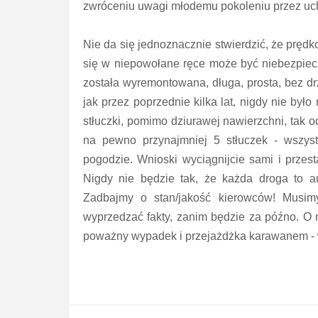
zwróceniu uwagi młodemu pokoleniu przez uchy
Nie da się jednoznacznie stwierdzić, że pręd
się w niepowołane ręce może być niebezpiecz
została wyremontowana, długa, prosta, bez dr
jak przez poprzednie kilka lat, nigdy nie by
stłuczki, pomimo dziurawej nawierzchni, tak o
na pewno przynajmniej 5 stłuczek - wszyst
pogodzie. Wnioski wyciągnijcie sami i przes
Nigdy nie będzie tak, że każda droga to a
Zadbajmy o stan/jakość kierowców! Musim
wyprzedzać fakty, zanim będzie za późno. O m
poważny wypadek i przejażdżka karawanem - 