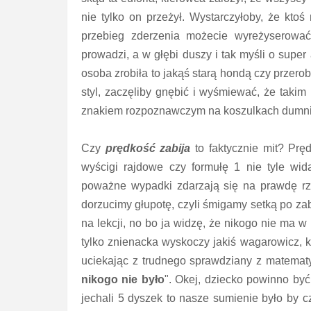
nie tylko on przeżył. Wystarczyłoby, że ktoś 
przebieg zderzenia możecie wyreżyserować
prowadzi, a w głębi duszy i tak myśli o super
osoba zrobiła to jakąś starą hondą czy przer
styl, zaczęliby gnębić i wyśmiewać, że taki
znakiem rozpoznawczym na koszulkach dumnie 
Czy
prędkość zabija
to faktycznie mit? Prę
wyścigi rajdowe czy formułę 1 nie tyle wid
poważne wypadki zdarzają się na prawdę rza
dorzucimy głupotę, czyli śmigamy setką po za
na lekcji, no bo ja widzę, że nikogo nie ma w 
tylko znienacka wyskoczy jakiś wagarowicz, k
uciekając z trudnego sprawdziany z matemat
nikogo nie było
". Okej, dziecko powinno by
jechali 5 dyszek to nasze sumienie było by 