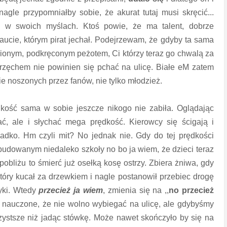
nagle przypomniałby sobie, że akurat tutaj musi skręcić...
 w swoich myślach. Ktoś powie, że ma talent, dobrze
 aucie, którym pirat jechał. Podejrzewam, że gdyby ta sama
obionym, podkręconym peżotem, Ci którzy teraz go chwalą za
m rzęchem nie powinien się pchać na ulicę. Białe eM zatem
noszonych przez fanów, nie tylko młodzież.
dkość sama w sobie jeszcze nikogo nie zabiła. Oglądając
ać, ale i słychać mega prędkość. Kierowcy się ścigają i
dko. Hm czyli mit? No jednak nie. Gdy do tej prędkości
budowanym niedaleko szkoły no bo ja wiem, że dzieci teraz
pobliżu to śmierć już osełką kosę ostrzy. Zbiera żniwa, gdy
tóry kucał za drzewkiem i nagle postanowił przebiec drogę
yki. Wtedy
przecież ja wiem
, zmienia się na ,,
no przecież
ć nauczone, że nie wolno wybiegać na ulicę, ale gdybyśmy
czystsze niż jadąc stówkę. Może nawet skończyło by się na