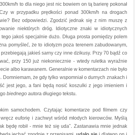
00km/h to dla niego jest nic bowiem on tą barierę pokonał
. Czy w przypadku prędkości ponad 300km/h na drogach
wie? Bez odpowiedzi. Zgodzić jednak się z nim muszę z
wanie niektórych dróg. Idiotyczne znaki w idiotycznych
st tego jakoś specjalnie dużo. Długa prosta pomiędzy polem
ożna pomyśleć, że to idiotyzm poza terenem zabudowanym,
 przebiegają jakieś sarny czy inne dzikusy. Przy 70 bądź co
ać, przy 150 już niekoniecznie - wtedy ruletka wyraźnie
 lawecie albo karawanem. Generalnie w komentarzach nie było
wo. Domniemam, że gdy tylko wspomniał o durnych znakach i
ć jest jego, a fani będą nosić koszulki z jego imieniem i
ego
biednego
autora długiego tekstu.
bkim samochodem. Czytając komentarze pod filmem czy
 wręcz euforię i zachwyt wśród młodych kierowców. Myślą
 tak będę robił - mnie też się uda". Zastanawia mnie jednak
y będą jechać zgodnie z przepisami,
udało się
i dlatego on i