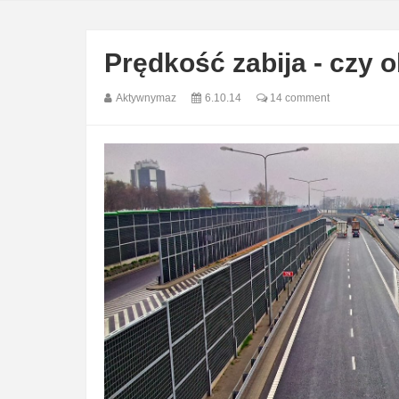
Prędkość zabija - czy o
Aktywnymaz
6.10.14
14 comment