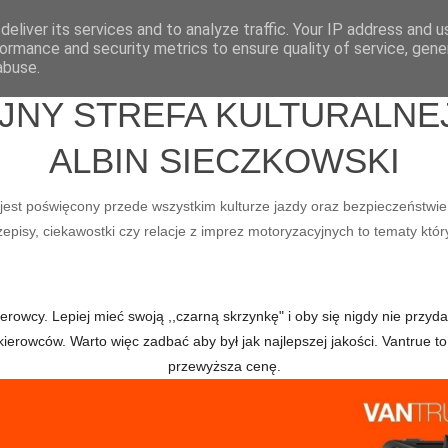
eliver its services and to analyze traffic. Your IP address and 
ormance and security metrics to ensure quality of service, gen
abuse.
Y STREFA KULTURALNEJ 
ALBIN SIECZKOWSKI
ry jest poświęcony przede wszystkim kulturze jazdy oraz bezpieczeństwie
pisy, ciekawostki czy relacje z imprez motoryzacyjnych to tematy któr
owcy. Lepiej mieć swoją ,,czarną skrzynkę" i oby się nigdy nie przydał
kierowców. Warto więc zadbać aby był jak najlepszej jakości. Vantru
przewyższa cenę.