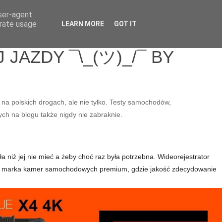
user-agent
erate usage
LEARN MORE
GOT IT
JAZDY ¯\_(ツ)_/¯ BY
 na polskich drogach, ale nie tylko. Testy samochodów,
ych na blogu także nigdy nie zabraknie.
a niż jej nie mieć a żeby choć raz była potrzebna. Wideorejestrator
e to marka kamer samochodowych premium, gdzie jakość zdecydowanie