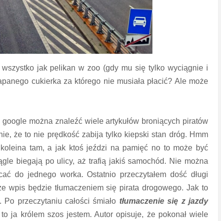
wszystko jak pelikan w zoo (gdy mu się tylko wyciągnie i
złapanego cukierka za którego nie musiała płacić? Ale może
 google można znaleźć wiele artykułów broniących piratów
e, że to nie prędkość zabija tylko kiepski stan dróg. Hmm
z koleina tam, a jak ktoś jeździ na pamięć no to może być
ągle biegają po ulicy, aż trafią jakiś samochód. Nie można
cać do jednego worka. Ostatnio przeczytałem dość długi
, że wpis będzie tłumaczeniem się pirata drogowego. Jak to
 Po przeczytaniu całości śmiało
tłumaczenie się z jazdy
 to ja królem szos jestem. Autor opisuje, że pokonał wiele