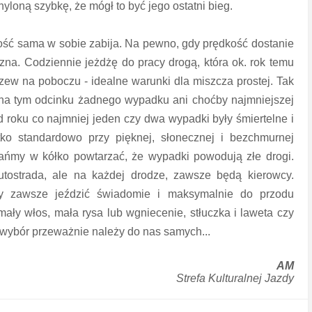
loną szybkę, że mógł to być jego ostatni bieg.
kość sama w sobie zabija. Na pewno, gdy prędkość dostanie
na. Codziennie jeżdżę do pracy drogą, która ok. rok temu
zew na poboczu - idealne warunki dla miszcza prostej. Tak
ło na tym odcinku żadnego wypadku ani choćby najmniejszej
d roku co najmniej jeden czy dwa wypadki były śmiertelne i
ko standardowo przy pięknej, słonecznej i bezchmurnej
tańmy w kółko powtarzać, że wypadki powodują złe drogi.
utostrada, ale na każdej drodze, zawsze będą kierowcy.
y zawsze jeździć świadomie i maksymalnie do przodu
ały włos, mała rysa lub wgniecenie, stłuczka i laweta czy
wybór przeważnie należy do nas samych...
AM
Strefa Kulturalnej Jazdy