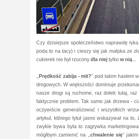
Czy dzisiejsze społeczeństwo naprawdę łyka 
poda to na tacy) i cieszy się jak małpka ze 
cukierek nie był rzucony
dla niej
tylko
w nią
...
,,
Prędkość zabija - mit?
" pod takim hasłem w
drogowych. W większości dominuje przekonani
nasze drogi są ruchome, raz dołek tutaj, ra
faktycznie problem. Tak samo jak drzewa - ci
oczywiście generalizować i wszystkich wrzu
artykuł, którego tytuł jasno wskazywał na to
zwykle bywa była to zagrywka marketingowa.
mógłbym zamienić na ,,
chwalenie się
" jakim