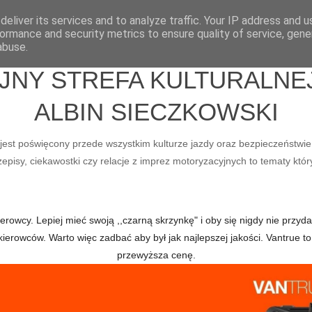
eliver its services and to analyze traffic. Your IP address and 
ormance and security metrics to ensure quality of service, gen
abuse.
Y STREFA KULTURALNEJ 
ALBIN SIECZKOWSKI
ry jest poświęcony przede wszystkim kulturze jazdy oraz bezpieczeństwie
pisy, ciekawostki czy relacje z imprez motoryzacyjnych to tematy któr
owcy. Lepiej mieć swoją ,,czarną skrzynkę" i oby się nigdy nie przydał
kierowców. Warto więc zadbać aby był jak najlepszej jakości. Vantru
przewyższa cenę.