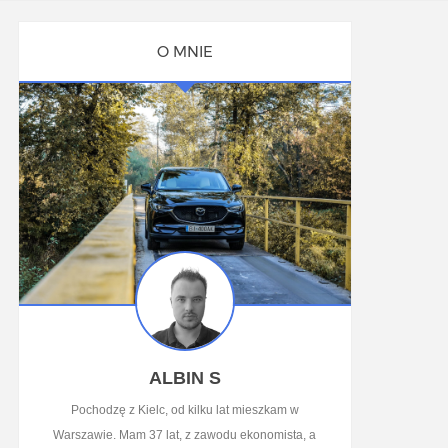
O MNIE
ALBIN S
Pochodzę z Kielc, od kilku lat mieszkam w
Warszawie. Mam 37 lat, z zawodu ekonomista, a