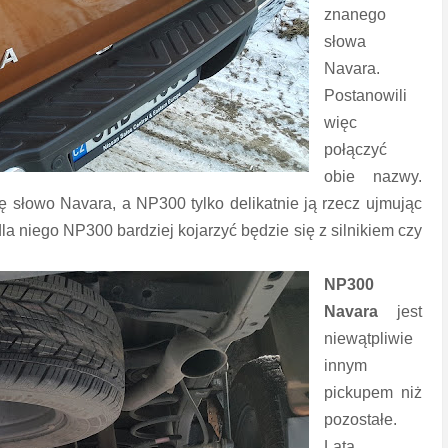
znanego
słowa
Navara.
Postanowili
więc
połączyć
obie nazwy.
się słowo Navara, a NP300 tylko delikatnie ją rzecz ujmując
dla niego NP300 bardziej kojarzyć będzie się z silnikiem czy
NP300
Navara
jest
niewątpliwie
innym
pickupem niż
pozostałe.
Lata