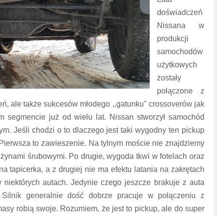
doświadczeń
Nissana w
produkcji
samochodów
użytkowych
zostały
połączone z
ń, ale także sukcesów młodego ,,gatunku" crossoverów jak
tym segmencie już od wielu lat. Nissan stworzył samochód
m. Jeśli chodzi o to dlaczego jest taki wygodny ten pickup
 Pierwsza to zawieszenie. Na tylnym moście nie znajdziemy
ężynami śrubowymi. Po drugie, wygoda tkwi w fotelach oraz
a tapicerka, a z drugiej nie ma efektu latania na zakrętach
 w niektórych autach. Jedynie czego jeszcze brakuje z auta
 Silnik generalnie dość dobrze pracuje w połączeniu z
asy robią swoje. Rozumiem, że jest to pickup, ale do super