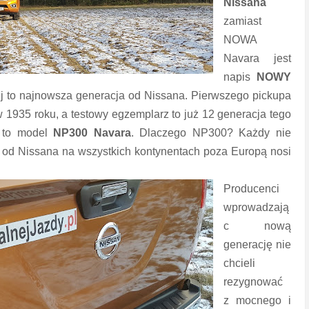
Nissana
zamiast
NOWA
Navara jest
napis
NOWY
żej to najnowsza generacja od Nissana. Pierwszego pickupa
w 1935 roku, a testowy egzemplarz to już 12 generacja tego
t to model
NP300 Navara
. Dlaczego NP300? Każdy nie
p
od Nissana na wszystkich kontynentach poza Europą nosi
Producenci
wprowadzają
c nową
generację nie
chcieli
rezygnować
z mocnego i