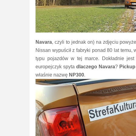
Navara
, czyli to jednak on) na zdjęciu powy
Nissan wypuścił z fabryki ponad 80 lat temu, 
typu pojazdów w tej marce. Dokładnie jes
europejczyk spyta
dlaczego Navara
?
Picku
właśnie nazwę
NP300
.