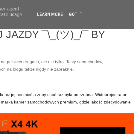
user-agent
erate usage
LEARN MORE
GOT IT
JAZDY ¯\_(ツ)_/¯ BY
 na polskich drogach, ale nie tylko. Testy samochodów,
ych na blogu także nigdy nie zabraknie.
a niż jej nie mieć a żeby choć raz była potrzebna. Wideorejestrator
e to marka kamer samochodowych premium, gdzie jakość zdecydowanie