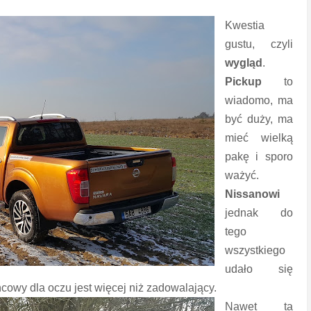
Kwestia
gustu, czyli
wygląd
.
Pickup
to
wiadomo, ma
być duży, ma
mieć wielką
pakę i sporo
ważyć.
Nissanowi
jednak do
tego
wszystkiego
udało się
ońcowy dla oczu jest więcej niż zadowalający.
Nawet ta