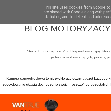
Home
Wlepy
Media
O mnie
Kontakt / Współpraca
This site uses cookies from Google to d
are shared with Google along with perf
statistics, and to detect and address 
BLOG MOTORYZACYJN
„Strefa Kulturalnej Jazdy” to blog motoryzacyjny, któ
gadżetów motoryzacyjnych, porady, prze
Kamera samochodowa
to niezwykle użyteczny gadżet każdego kier
zdecydowanie ułatwia dochodzenie swoich roszczeń od pozostałych 