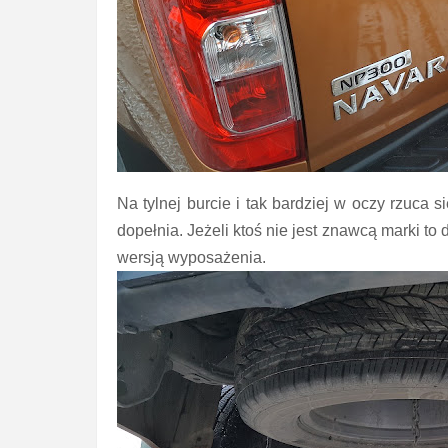
Na tylnej burcie i tak bardziej w oczy rzuca 
dopełnia. Jeżeli ktoś nie jest znawcą marki to 
wersją wyposażenia.