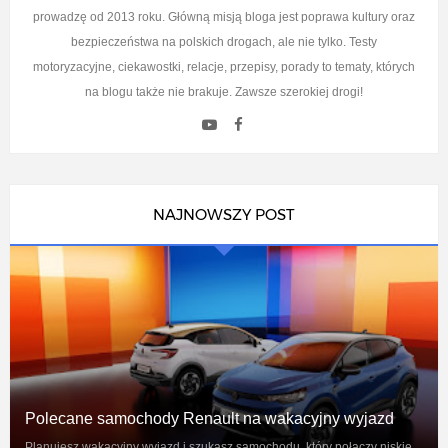
prowadzę od 2013 roku. Główną misją bloga jest poprawa kultury oraz
bezpieczeństwa na polskich drogach, ale nie tylko. Testy
motoryzacyjne, ciekawostki, relacje, przepisy, porady to tematy, których
na blogu także nie brakuje. Zawsze szerokiej drogi!
NAJNOWSZY POST
Polecane samochody Renault na wakacyjny wyjazd
Planujesz wakacyjny wyjazd i szukasz samochodu, który połączy niskie