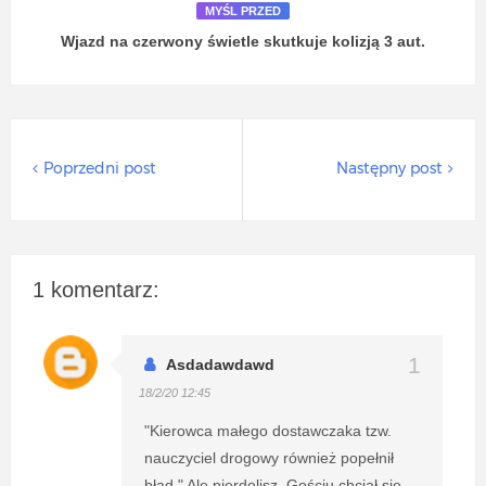
MYŚL PRZED
Wjazd na czerwony świetle skutkuje kolizją 3 aut.
Poprzedni post
Następny post
1 komentarz:
Asdadawdawd
18/2/20 12:45
"Kierowca małego dostawczaka tzw.
nauczyciel drogowy również popełnił
błąd." Ale pierdolisz. Gościu chciał się