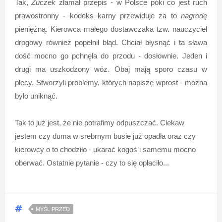
Tak,
Żuczek
złamał przepis - w Polsce póki co jest ruch
prawostronny - kodeks karny przewiduje za to
nagrodę
pieniężną. Kierowca małego dostawczaka tzw. nauczyciel
drogowy również popełnił błąd. Chciał błysnąć i ta sława
dość mocno go pchnęła do przodu - dosłownie. Jeden i
drugi ma uszkodzony wóz. Obaj mają sporo czasu w
plecy. Stworzyli problemy, których napiszę wprost - można
było uniknąć.
Tak to już jest, że nie potrafimy odpuszczać. Ciekaw
jestem czy duma w srebrnym busie już opadła oraz czy
kierowcy o to chodziło - ukarać kogoś i samemu mocno
oberwać. Ostatnie pytanie - czy to się opłaciło...
MYŚL PRZED