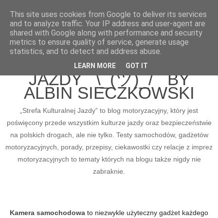
This site uses cookies from Google to deliver its services
and to analyze traffic. Your IP address and user-agent are
shared with Google along with performance and security
metrics to ensure quality of service, generate usage
BLOG MOTORYZACYJNY
statistics, and to detect and address abuse.
STREFA KULTURALNEJ
LEARN MORE
GOT IT
JAZDY ¯\_(ツ)_/¯ BY
ALBIN SIECZKOWSKI
„Strefa Kulturalnej Jazdy” to blog motoryzacyjny, który jest
poświęcony przede wszystkim kulturze jazdy oraz bezpieczeństwie
na polskich drogach, ale nie tylko. Testy samochodów, gadżetów
motoryzacyjnych, porady, przepisy, ciekawostki czy relacje z imprez
motoryzacyjnych to tematy których na blogu także nigdy nie
zabraknie.
Kamera samochodowa
to niezwykle użyteczny gadżet każdego