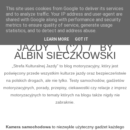
This site uses cookies from Google to deliver its services
and to analyze traffic. Your IP address and user-agent are
shared with Google along with performance and security
metrics to ensure quality of service, generate usage
BLOG MOTORYZACYJNY
statistics, and to detect and address abuse.
STREFA KULTURALNEJ
LEARN MORE
GOT IT
JAZDY ¯\_(ツ)_/¯ BY
ALBIN SIECZKOWSKI
„Strefa Kulturalnej Jazdy” to blog motoryzacyjny, który jest
poświęcony przede wszystkim kulturze jazdy oraz bezpieczeństwie
na polskich drogach, ale nie tylko. Testy samochodów, gadżetów
motoryzacyjnych, porady, przepisy, ciekawostki czy relacje z imprez
motoryzacyjnych to tematy których na blogu także nigdy nie
zabraknie.
Kamera samochodowa
to niezwykle użyteczny gadżet każdego