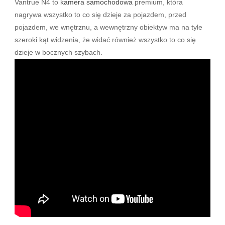
Vantrue N4 to
kamera samochodowa
premium, która
nagrywa wszystko to co się dzieje za pojazdem, przed
pojazdem, we wnętrznu, a wewnętrzny obiektyw ma na tyle
szeroki kąt widzenia, że widać również wszystko to co się
dzieje w bocznych szybach.