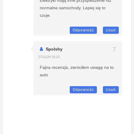
Elektryki mają inne przyspieszenie niż
normalne samochody. Lepiej się to
czuje.
Odpowiedz
Usuń
Spolshy
27/11/24 15:23
Fajna recenzja, zwróciłem uwagę na to
auto
Odpowiedz
Usuń