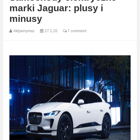
marki Jaguar: plusy i
minusy
Aktywnymaz
27.2.20
7 comment