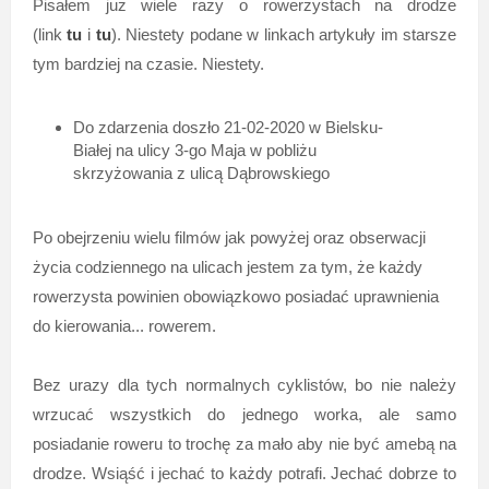
Pisałem już wiele razy o rowerzystach na drodze
(link
tu
i
tu
). Niestety podane w linkach artykuły im starsze
tym bardziej na czasie. Niestety.
Do zdarzenia doszło 21-02-2020 w Bielsku-
Białej na ulicy 3-go Maja w pobliżu
skrzyżowania z ulicą Dąbrowskiego
Po obejrzeniu wielu filmów jak powyżej oraz obserwacji
życia codziennego na ulicach jestem za tym, że każdy
rowerzysta powinien obowiązkowo posiadać uprawnienia
do kierowania... rowerem.
Bez urazy dla tych normalnych cyklistów, bo nie należy
wrzucać wszystkich do jednego worka, ale samo
posiadanie roweru to trochę za mało aby nie być amebą na
drodze. Wsiąść i jechać to każdy potrafi. Jechać dobrze to