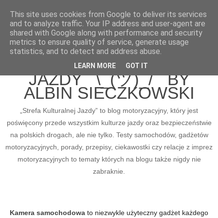
This site uses cookies from Google to deliver its services
and to analyze traffic. Your IP address and user-agent are
shared with Google along with performance and security
metrics to ensure quality of service, generate usage
BLOG MOTORYZACYJNY
statistics, and to detect and address abuse.
STREFA KULTURALNEJ
LEARN MORE
GOT IT
JAZDY ¯\_(ツ)_/¯ BY
ALBIN SIECZKOWSKI
„Strefa Kulturalnej Jazdy” to blog motoryzacyjny, który jest
poświęcony przede wszystkim kulturze jazdy oraz bezpieczeństwie
na polskich drogach, ale nie tylko. Testy samochodów, gadżetów
motoryzacyjnych, porady, przepisy, ciekawostki czy relacje z imprez
motoryzacyjnych to tematy których na blogu także nigdy nie
zabraknie.
Kamera samochodowa
to niezwykle użyteczny gadżet każdego