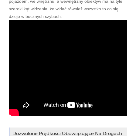
pojazdem, we wnętrznu, a wewnętrzny obiektyw ma na tyle
szeroki kąt widzenia, że widać również wszystko to co się
dzieje w bocznych szybach.
Dozwolone Prędkości Obowiązujące Na Drogach