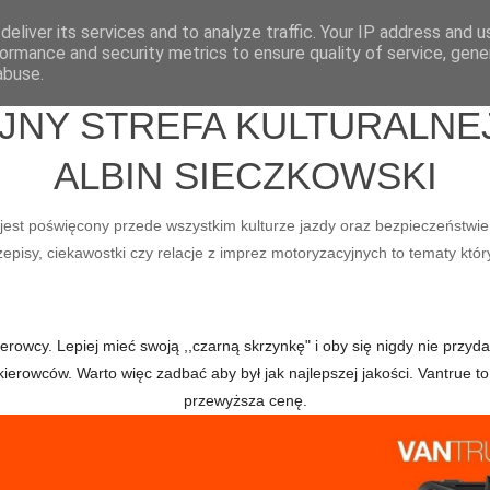
eliver its services and to analyze traffic. Your IP address and 
ormance and security metrics to ensure quality of service, gen
abuse.
Y STREFA KULTURALNEJ 
ALBIN SIECZKOWSKI
ry jest poświęcony przede wszystkim kulturze jazdy oraz bezpieczeństwie
pisy, ciekawostki czy relacje z imprez motoryzacyjnych to tematy któr
owcy. Lepiej mieć swoją ,,czarną skrzynkę" i oby się nigdy nie przydał
kierowców. Warto więc zadbać aby był jak najlepszej jakości. Vantru
przewyższa cenę.