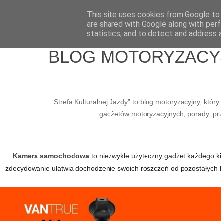
Home
Wlepy
Media
O mnie
Kontakt / Współpraca
This site uses cookies from Google to d
are shared with Google along with perf
statistics, and to detect and address 
BLOG MOTORYZACYJN
„Strefa Kulturalnej Jazdy” to blog motoryzacyjny, któ
gadżetów motoryzacyjnych, porady, prze
Kamera samochodowa
to niezwykle użyteczny gadżet każdego kier
zdecydowanie ułatwia dochodzenie swoich roszczeń od pozostałych 