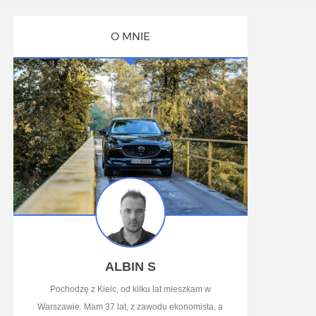
O MNIE
ALBIN S
Pochodzę z Kielc, od kilku lat mieszkam w
Warszawie. Mam 37 lat, z zawodu ekonomista, a