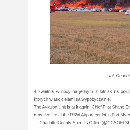
fot. Charlo
4 kwietnia w nocy na jednym z lotnisk na połu
których właścicielami są wypożyczalnie.
The Aviation Unit is at it again. Chief Pilot Shane
massive fire at the RSW Airport car lot in Fort My
— Charlotte County Sheriff's Office (@CCSOFLShe