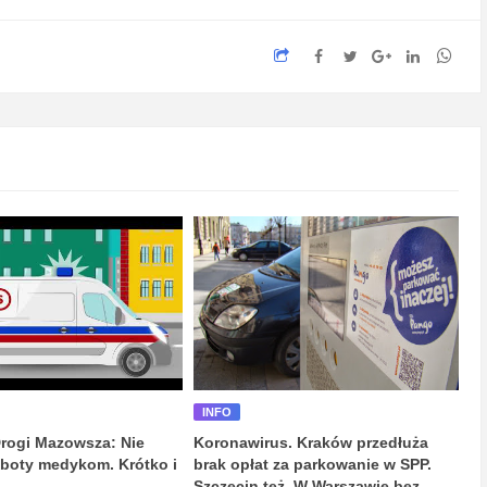
INFO
rogi Mazowsza: Nie
Koronawirus. Kraków przedłuża
oboty medykom. Krótko i
brak opłat za parkowanie w SPP.
Szczecin też. W Warszawie bez