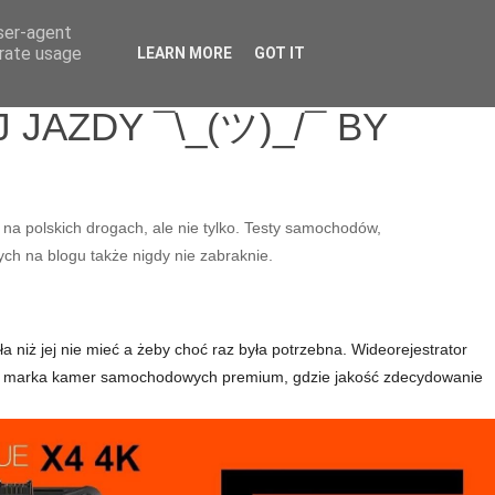
user-agent
erate usage
LEARN MORE
GOT IT
JAZDY ¯\_(ツ)_/¯ BY
 na polskich drogach, ale nie tylko. Testy samochodów,
ych na blogu także nigdy nie zabraknie.
a niż jej nie mieć a żeby choć raz była potrzebna. Wideorejestrator
e to marka kamer samochodowych premium, gdzie jakość zdecydowanie