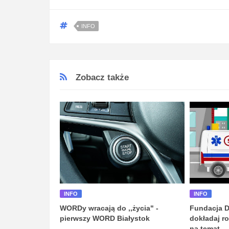
INFO
Zobacz także
INFO
INFO
WORDy wracają do ,,życia" -
Fundacja D
pierwszy WORD Białystok
dokładaj r
na temat