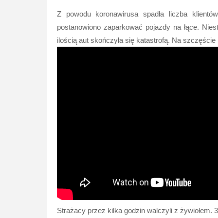
Z powodu koronawirusa spadła liczba klientów
postanowiono zaparkować pojazdy na łące. Niest
ilością aut skończyła się katastrofą. Na szczęście 
Strażacy przez kilka godzin walczyli z żywiołem.