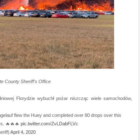
tte County Sheriff's Office
dniowej Florydzie wybuchł pożar niszcząc wiele samochodów,
 Engelauf flew the Huey and completed over 80 drops over this
ers. 🔥🔥🔥
pic.twitter.com/ZvLDabFLVc
riff)
April 4, 2020