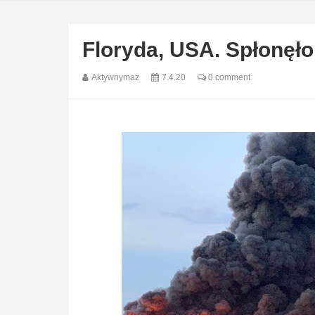
Floryda, USA. Spłonęło 
Aktywnymaz
7.4.20
0 comment